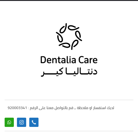
لديك استفسار او ملاحظة ,, قم بالتواصل معنا على الرقم : 920003341