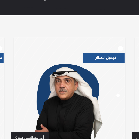
ن
أ.د. عبدالغني ميرة