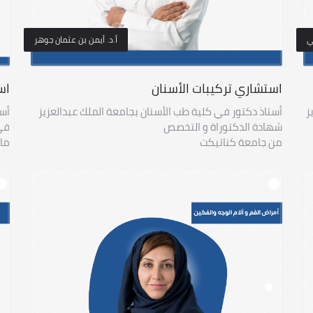
ي
أ.د. أيمن بن عثمان جوهر
استشاري تركيبات الأسنان
اس
ز
أستاذ دكتور في كلية طب الأسنان بجامعة الملك عبدالعزيز
أست
شهادة الدكتوراة و التخصص
فى
من جامعة كناتيكت
ماو