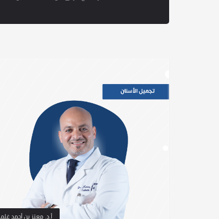
أ.د. معتز بن أحمد غلما