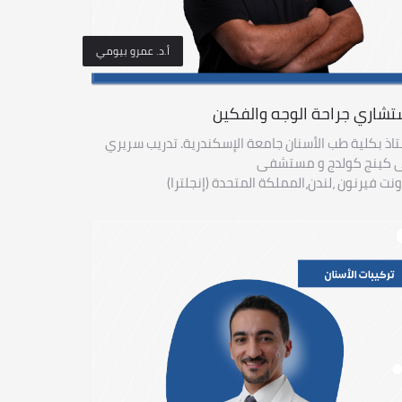
أ.د. عمرو بيومي
تشاري جراحة الوجه والفكين
اذ بكلية طب الأسنان جامعة الإسكندرية. تدريب سريري
 كينج كولدج و مستشفى
نت فيرنون ،لندن،المملكة المتحدة (إنجلترا)