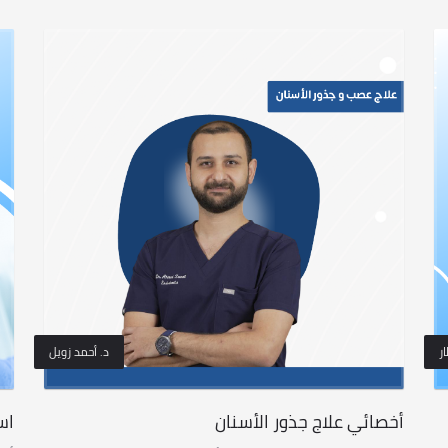
ر
د. أحمد زويل
أخصائي علاج جذور الأسنان
اس