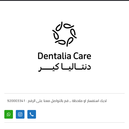
لديك استفسار او ملاحظة ,, قم بالتواصل معنا على الرقم : 920003341