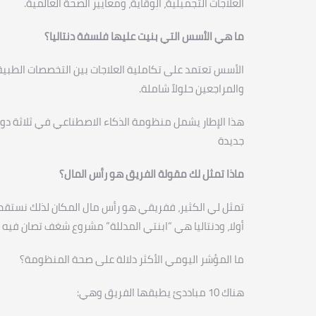
العلاجات التجميلية، الوقاية، ومعايير الصحة العالمية.
ما هي الأسس التي بنيت عليها فلسفة دنتاليا؟
الأسس تعتمد على تكاملية العلاجات بين التخصصات الطبية
والمراجعين حلولاً شاملة.
هذا الإطار يشمل منظومة الذكاء الاصطناعي في ثلاثة دوائ
جديدة
ماذا تمثل لك مقولة الفريق هو رأس المال؟
تمثل لي الكثير، ففريقي هو رأس مال المكان لذلك نستقط
أولا، ودنتاليا هي “ابنتي المدللة” مشروع شغف تصان فيه ا
ما المؤشر اليومي الأكثر دلالة على صحة المنظومة؟
هناك 10 مباددئ يطبقها الفريق وهي: