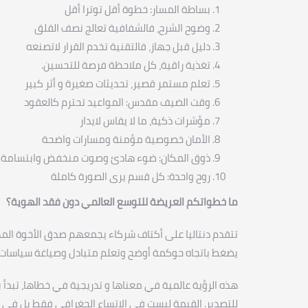
بساطة المسار: خطوة أقل توترا أقل
وضوح الشرح، فالشفافية تعالج نصف القلق
دليل قبل جهاز، فالتقنية تخدم القرار لاتصنعه
تغذية راقية، كل ملاحظة فرصة للتحسين.
تعلم مستمر قصير، تحديثات صغيرة و أثر كبير
وقت الضيف مقدس: المواعيد تحترم كالعقود
مؤشرات ذكية، ما لا يقاس لايدار
الأمان خصوصية مؤمنة ومسارات واضحة
ذوق المكان: ضوء هادئ وصوت منخفض وابتسامة
روح واحدة: كل قسم يرى الصورة كاملة
ما خطواتكم العريضة للتوسع العالمي دون فقد الهوية؟
تتقدم دنتاليا على أكتاف شركاء يجمعهم صدق الأخوة المهني
يضغط باتجاه حوكمة أوضح وتعلم متبادل وصياغة سياسات ت
هذه الرؤية عالمية في معناها و تدريجية في خطاها، تبدأ با
للتصدير. القيمة ليست في الإتساع الجغرافي فقط بل في 