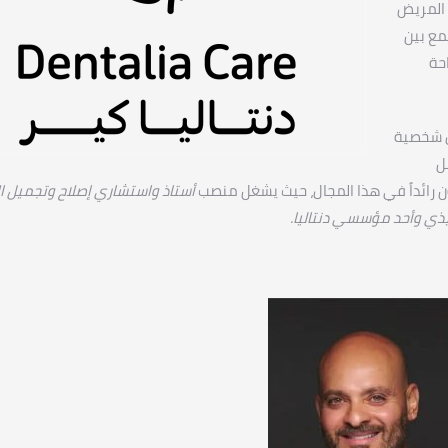
 المريض
مع بين
حة
ل شخصية
ل
ن رائداً في هذا المجال، حيث يشغل منصب
أستاذ واستشاري إصلاح وتجميل ال
فيذي وأحد مؤسسي دنتاليا
.