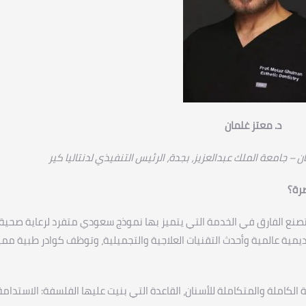
د. معتز غلمان
– جامعة الملك عبدالعزيز، بجدة، الرئيس التنفيذي لدنتاليا كير
صرة؟
 تصنع الفارق في الخدمة التي يتميز بها نموذج سعودي متفرد لرعاية صحية
ديمية عالمية وأحدث التقنيات العلاجية والتجميلية، وتوظف كوادر طبية ممي
لية الكاملة والمتكاملة للأسنان، القاعدة التي بنيت عليها الفلسفة: الاستدامة