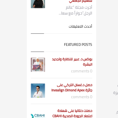
للتعليم الجامعي
أجرت مجلة “عالم
الرجل”حواراً مع سعا...
أحدث التعليقات
FEATURED POSTS
بوكس د. عبير للنضارة وتجديد
البشرة
0 comments
حصل د.غسان التركي على
جائزة Invsalign Dimond Apex
زة
0 comments
حصلت دنتاليا على شهادة
،
اعتماد الجودة الصحية CBAHI