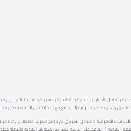
ة وتكامل الأدوار بين الخبرة والأكادمية والسريرة والادارية. أقرب إلى م
شغيل وتعليمم تترجم الرؤية إلى واقع مع الحفاظ على الشفافية كقيمة عل
لشراكات المعرفية و التبادل السريري ثم برامج التدريب وصولا إلى حزم خبرة
عمق الهوية: أن نحافظ على تناسق كبير بين مكونات الهوية وانتهاج خطوا