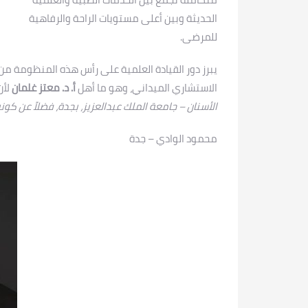
الحديثة وبين أعلى مستويات الراحة والرفاهية
للمرضى.
يبرز دور القيادة العلمية على رأس هذه المنظومة من
الاستشاري الميداني، وهو ما أهل
أ. د. معتز غلمان
لأن
الأسنان – جامعة الملك عبدالعزيز، بجدة، فضلاً عن كو
محمود الوادي – جدة