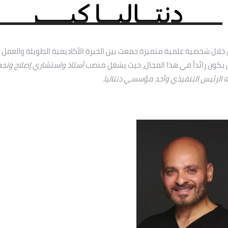
 خلال شخصية علمية متميزة جمعت بين الخبرة الأكاديمية الطويلة والعمل
 يكون رائداً في هذا المجال، حيث يشغل منصب
أستاذ واستشاري إصلاح وتج
نه الرئيس التنفيذي وأحد مؤسسي دنتاليا
.