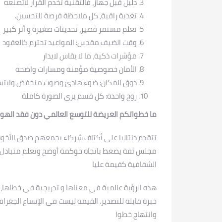
دليل قبل جهاز، فالتقنية تخدم القرار لاتصنعه
تغذية راقية، كل ملاحظة فرصة للتحسين.
تعلم مستمر قصير، تحديثات صغيرة و أثر كبير
وقت الضيف مقدس: المواعيد تحترم كالعقود
مؤشرات ذكية، ما لا يقاس لايدار
الأمان خصوصية مؤمنة ومسارات واضحة
ذوق المكان: ضوء هادئ وصوت منخفض وابتس
روح واحدة: كل قسم يرى الصورة كاملة
ما خطواتكم العريضة للتوسع العالمي دون فقد الهو
تتقدم دنتاليا على أكتاف شركاء يجمعهم صدق الأخوة ال
مجلس ثقة يضغط باتجاه حوكمة أوضح وتعلم متبادل و
الشفافية كقيمة عليا
هذه الرؤية عالمية في معناها و تدريجية في خطاها، تب
خبرة قابلة للتصدير. القيمة ليست في الإتساع الجغ
وانتهاج خطوا