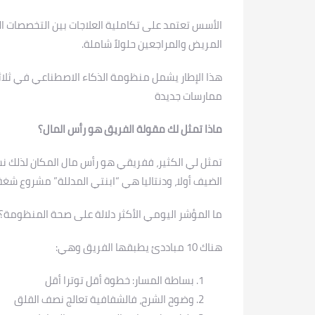
الأسس تعتمد على تكاملية العلاجات بين التخصصات ال
المريض والمراجعين حلولاً شاملة.
هذا الإطار يشمل منظومة الذكاء الاصطناعي في ثلاثة 
ممارسات جديدة
ماذا تمثل لك مقولة الفريق هو رأس المال؟
تمثل لي الكثير، ففريقي هو رأس مال المكان لذلك ن
الضيف أولا، ودنتاليا هي “ابنتي المدللة” مشروع شغف
ما المؤشر اليومي الأكثر دلالة على صحة المنظومة؟
هناك 10 مباددئ يطبقها الفريق وهي:
بساطة المسار: خطوة أقل توترا أقل
وضوح الشرح، فالشفافية تعالج نصف القلق