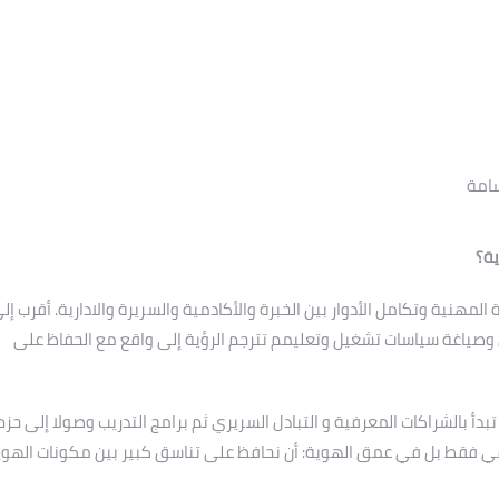
امة
ية؟
مهنية وتكامل الأدوار بين الخبرة والأكادمية والسريرة والادارية. أقرب إل
صياغة سياسات تشغيل وتعليمم تترجم الرؤية إلى واقع مع الحفاظ على
دأ بالشراكات المعرفية و التبادل السريري ثم برامج التدريب وصولا إلى حزم
رافي فقط بل في عمق الهوية: أن نحافظ على تناسق كبير بين مكونات الهوي