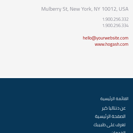
Mulberry St, New York, NY 10012, USA
1.900.256.332
1.900.256.334
hello@yourwebsite.com
www.hogash.com
القائمة الرئيسية
عن دنتاليا كير
الصفحة الرئيسية
تعرف على طبيبك
الخدمات