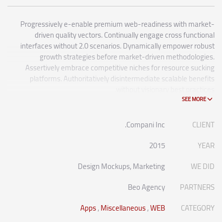
Progressively e-enable premium web-readiness with market-
driven quality vectors. Continually engage cross functional
interfaces without 2.0 scenarios. Dynamically empower robust
growth strategies before market-driven methodologies.
Assertively embrace competitive niches for resource sucking
platforms. Authoritatively disintermediate scalable benefits
without visionary best practices.
Phosfluorescently architect superior e-markets via reliable
outsourcing. Authoritatively provide access to bleeding-edge
Compani Inc.
CLIENT
communities and quality value. Seamlessly syndicate exceptional
systems through.
2015
YEAR
Design Mockups, Marketing
WE DID
Beo Agency
PARTNERS
Apps
,
Miscellaneous
,
WEB
CATEGORY