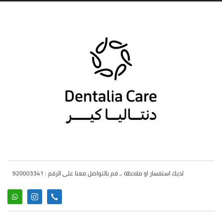
لديك استفسار او ملاحظة ,, قم بالتواصل معنا على الرقم : 920003341