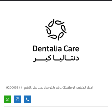
لديك استفسار او ملاحظة ,, قم بالتواصل معنا على الرقم : 920003341